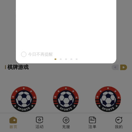
今日不再提醒
棋牌游戏