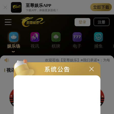
至尊娱乐
APP
下载APP，体验更多游戏！
登录
注册
娱乐场
视讯
棋牌
电子
捕鱼
欢迎莅临【至尊娱乐】※我们承诺※：为每一
视讯游戏